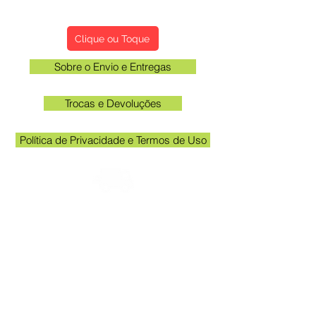
Qualificações, Comentário e Sugestôes
Clique ou Toque
Sobre o Envio e Entregas
Trocas e Devoluções
Política de Privacidade e Termos de Uso
Verifique o email cadastrado no site para
acompanhar o rastreio
Horário unidade Kakogawa: 09:00 às
11:30 e das 13:00 às 17:00
Queen Adesivos Ltda. - CNPJ