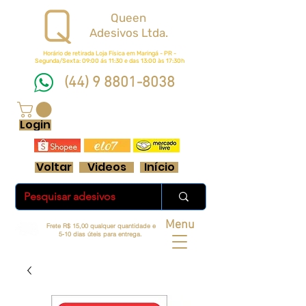
Queen
Adesivos Ltda.
Horário de retirada Loja Física em Maringá - PR -
Segunda/Sexta: 09:00 ás 11:30 e das 13:00 às 17:30h
(44) 9 8801-8038
FRETE GRÁTIS ACIMA DE R$ 70 REAIS
Login
Voltar
Videos
Início
Menu
Frete R$ 15,00 qualquer quantidade e
5-10 dias úteis para entrega.