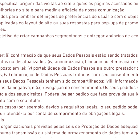
pecífica, origem das visitas ao site e quais as páginas acessadas pe
lhorias no site e para medir a eficácia da nossa comunicação.
zados para lembrar definições de preferências do usuário com o objet
aplicadas no layout do site ou suas respostas para pop-ups de promo
es.
objetivo de criar campanhas segmentadas e entregar anúncios de ac
: (i) confirmação de que seus Dados Pessoais estão sendo tratados; 
xatos ou desatualizados; (iv) anonimização, bloqueio ou eliminação 
sto em lei; (v) portabilidade de Dados Pessoais a outro prestador d
s; (vi) eliminação de Dados Pessoais tratados com seu consentimento,
 seus Dados Pessoais tenham sido compartilhados; (viii) informaçõe
as da negativa; e (ix) revogação do consentimento. Os seus pedidos 
cia dos seus direitos. Poderá lhe ser pedido que faça prova da sua
ta com o seu titular.
 casos (por exemplo, devido a requisitos legais), o seu pedido pode
ir atendê-lo por conta de cumprimento de obrigações legais.
is
organizacionais previstas pelas Leis de Proteção de Dados adequa
enhuma transmissão ou sistema de armazenamento de dados tem a g