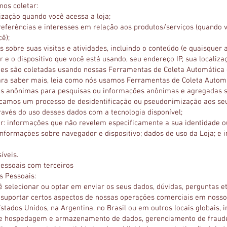
mos coletar:
ização quando você acessa a loja;
referências e interesses em relação aos produtos/serviços (quando v
ê);
 sobre suas visitas e atividades, incluindo o conteúdo (e quaisquer 
e o dispositivo que você está usando, seu endereço IP, sua localizaç
es são coletadas usando nossas Ferramentas de Coleta Automática 
ara saber mais, leia como nós usamos Ferramentas de Coleta Automá
s anônimas para pesquisas ou informações anônimas e agregadas so
licamos um processo de desidentificação ou pseudonimização aos se
ravés do uso desses dados com a tecnologia disponível;
r: informações que não revelem especificamente a sua identidade o
informações sobre navegador e dispositivo; dados de uso da Loja; e
íveis.
essoais com terceiros
 Pessoais:
cê selecionar ou optar em enviar os seus dados, dúvidas, perguntas
u suportar certos aspectos de nossas operações comerciais em noss
stados Unidos, na Argentina, no Brasil ou em outros locais globais,
 de hospedagem e armazenamento de dados, gerenciamento de fraudes