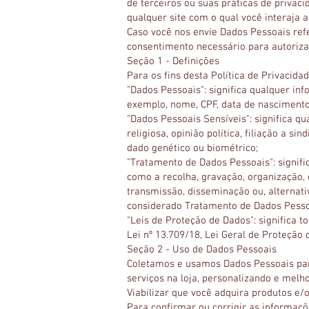
de terceiros ou suas práticas de privac
qualquer site com o qual você interaja a
Caso você nos envie Dados Pessoais refe
consentimento necessário para autorizar
Seção 1 - Definições
Para os fins desta Política de Privacidad
"Dados Pessoais": significa qualquer in
exemplo, nome, CPF, data de nascimento,
"Dados Pessoais Sensíveis": significa q
religiosa, opinião política, filiação a si
dado genético ou biométrico;
"Tratamento de Dados Pessoais": signif
como a recolha, gravação, organização, 
transmissão, disseminação ou, alternati
considerado Tratamento de Dados Pessoa
"Leis de Proteção de Dados": significa 
Lei nº 13.709/18, Lei Geral de Proteção 
Seção 2 - Uso de Dados Pessoais
Coletamos e usamos Dados Pessoais par
serviços na loja, personalizando e mel
Viabilizar que você adquira produtos e/o
Para confirmar ou corrigir as informaç