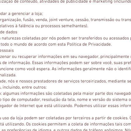
zação de conteúdo, atividades de publicidade e marketing (incluindo 
dar a gerenciar a loja;
rganização, fusão, venda, joint venture, cessão, transmissão ou tran
relativos à falência ou processos semelhantes).
 de dados
 naturezas coletadas por nós podem ser transferidos ou acessados 
todo o mundo de acordo com esta Política de Privacidade.
essoais
mazenar ou recuperar informações em seu navegador, principalmente 
 de informação. Essas informações podem ser sobre você, suas prefe
funcione como você espera. As informações geralmente não o ident
nalizada.
ade, nós e nossos prestadores de serviços terceirizados, mediante 
 incluindo, entre outros:
vo: algumas informações são coletadas pela maior parte dos navega
 o tipo de computador, resolução da tela, nome e versão do sistema 
vegador de Internet que está utilizando. Podemos utilizar essas info
u uso da loja podem ser coletadas por terceiros a partir de cookie
á utilizando. Os cookies permitem a coleta de informações tais com
s, as preferências de idioma, e outros dados de tráfego anônimos. Nó