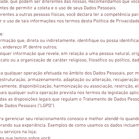
idade, que podem ser diferentes das nossas. Recomendamos que você 
ntes de permitir a coleta e o uso de seus Dados Pessoais.
rentes a outras pessoas físicas, você declara ter a competência para
 o uso de tais informações nos termos desta Política de Privacidade
e:
formação que, direta ou indiretamente, identifique ou possa identifi
 endereço IP, dentre outros;
ualquer informação que revele, em relação a uma pessoa natural, orig
ndicato ou a organização de caráter religioso, filosófico ou político, d
ica qualquer operação efetuada no âmbito dos Dados Pessoais, por m
estruturação, armazenamento, adaptação ou alteração, recuperação, c
vamente, disponibilização, harmonização ou associação, restrição, 
is qualquer outra operação prevista nos termos da legislação aplic
todas as disposições legais que regulam o Tratamento de Dados Pessoa
de Dados Pessoais ("LGPD").
a gerenciar seu relacionamento conosco e melhor atendê-lo quando 
horando sua experiência. Exemplos de como usamos os dados incluem
u serviços na loja;
ões que temos sobre você;