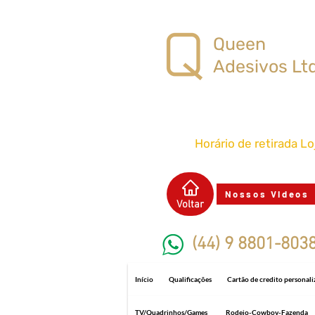
Queen
Adesivos Lt
Horário de retirada L
Nossos Videos
Voltar
(44) 9 8801-803
Início
Qualificações
Cartão de credito personal
TV/Quadrinhos/Games
Rodeio-Cowboy-Fazenda