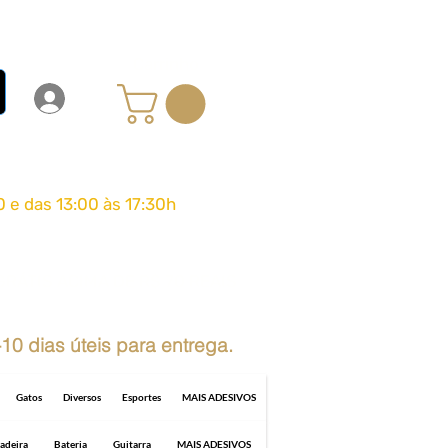
Carrinho
Login
Entrar
0 e das 13:00 às 17:30h
GRÁTIS ACIMA DE R$ 70 REAIS
10 dias úteis para entrega.
Gatos
Diversos
Esportes
MAIS ADESIVOS
adeira
Bateria
Guitarra
MAIS ADESIVOS