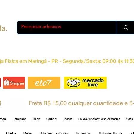
da.
oja Física em Maringá - PR - Segunda/Sexta: 09:00 ás 11:3
FRETE 
8
Frete R$ 15,00 qualquer quantidade e 5-
izado
Caminhão
Rock
Cartelas
Placas
Faixas Automotivas/Acessórios
Cães
Bebidas
Motos
Religião e Exotéricos
Ideogramas
Clube dos Carros
Gel