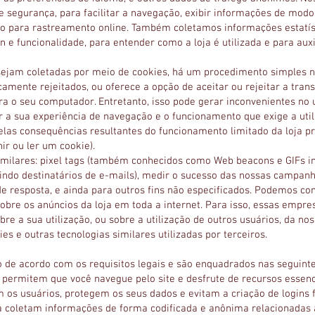
 segurança, para facilitar a navegação, exibir informações de modo 
omo para rastreamento online. Também coletamos informações estatíst
e funcionalidade, para entender como a loja é utilizada e para auxil
sejam coletadas por meio de cookies, há um procedimento simples 
mente rejeitados, ou oferece a opção de aceitar ou rejeitar a trans
ra o seu computador. Entretanto, isso pode gerar inconvenientes no u
 a sua experiência de navegação e o funcionamento que exige a util
elas consequências resultantes do funcionamento limitado da loja p
ir ou ler um cookie).
similares: pixel tags (também conhecidos como Web beacons e GIFs in
luindo destinatários de e-mails), medir o sucesso das nossas campan
s de resposta, e ainda para outros fins não especificados. Podemos c
bre os anúncios da loja em toda a internet. Para isso, essas empresa
re a sua utilização, ou sobre a utilização de outros usuários, da noss
es e outras tecnologias similares utilizadas por terceiros.
ão de acordo com os requisitos legais e são enquadrados nas seguinte
s permitem que você navegue pelo site e desfrute de recursos esse
 os usuários, protegem os seus dados e evitam a criação de logins 
 coletam informações de forma codificada e anônima relacionadas à 