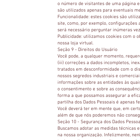
o número de visitantes de uma página es
são utilizados apenas para eventuais me
Funcionalidade: estes cookies são utili
site, como, por exemplo, configurações 
será necessário perguntar inúmeras vez
Publicidade: utilizamos cookies com o 
nossa loja virtual.
Seção 9 - Direitos do Usuário
Você pode, a qualquer momento, requerer
(iii) correções a dados incompletos, ine
tratados em desconformidade com o dispo
nossos segredos industriais e comerciai
informações sobre as entidades às quais
o consentimento e sobre as consequênci
forma a que possamos assegurar a eficá
partilha dos Dados Pessoais é apenas fei
Você deverá ter em mente que, em certos
além de que nós poderemos não consegu
Seção 10 - Segurança dos Dados Pessoa
Buscamos adotar as medidas técnicas e 
na nossa organização. Infelizmente, n