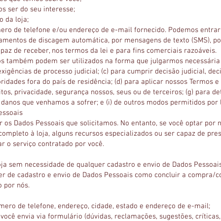
s ser do seu interesse;
 da loja;
ro de telefone e/ou endereço de e-mail fornecido. Podemos entra
mentos de discagem automática, por mensagens de texto (SMS), por
paz de receber, nos termos da lei e para fins comerciais razoáveis.
os também podem ser utilizados na forma que julgarmos necessária 
xigências de processo judicial; (c) para cumprir decisão judicial, de
ridades fora do país de residência; (d) para aplicar nossos Termos e
tos, privacidade, segurança nossos, seus ou de terceiros; (g) para det
 danos que venhamos a sofrer; e (i) de outros modos permitidos por l
essoais
 os Dados Pessoais que solicitamos. No entanto, se você optar por n
mpleto à loja, alguns recursos especializados ou ser capaz de prest
ar o serviço contratado por você.
oja sem necessidade de qualquer cadastro e envio de Dados Pessoai
r de cadastro e envio de Dados Pessoais como concluir a compra/con
 por nós.
ero de telefone, endereço, cidade, estado e endereço de e-mail;
cê envia via formulário (dúvidas, reclamações, sugestões, críticas, e