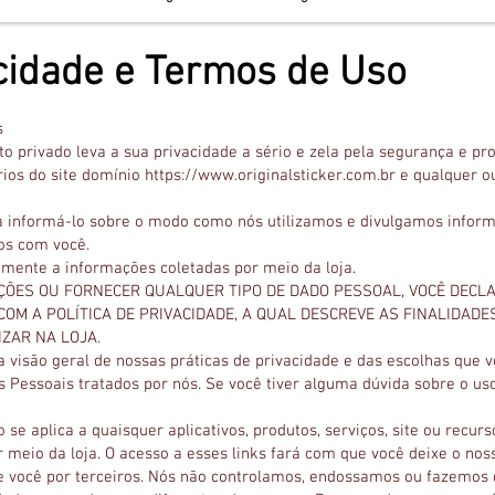
acidade e Termos de Uso
s
ito privado leva a sua privacidade a sério e zela pela segurança e p
rios do site domínio https://www.originalsticker.com.br e qualquer ou
e a informá-lo sobre o modo como nós utilizamos e divulgamos inform
os com você.
somente a informações coletadas por meio da loja.
ÇÕES OU FORNECER QUALQUER TIPO DE DADO PESSOAL, VOCÊ DECL
COM A POLÍTICA DE PRIVACIDADE, A QUAL DESCREVE AS FINALIDAD
IZAR NA LOJA.
a visão geral de nossas práticas de privacidade e das escolhas que 
 Pessoais tratados por nós. Se você tiver alguma dúvida sobre o us
 se aplica a quaisquer aplicativos, produtos, serviços, site ou recur
meio da loja. O acesso a esses links fará com que você deixe o noss
 você por terceiros. Nós não controlamos, endossamos ou fazemos 