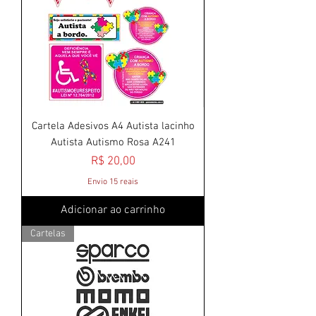
Cartela Adesivos A4 Autista lacinho
Autista Autismo Rosa A241
Preço
R$ 20,00
Envio 15 reais
Adicionar ao carrinho
Cartelas