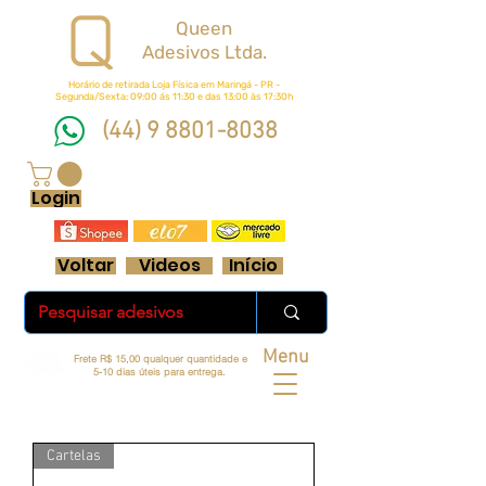
Queen
Adesivos Ltda.
Horário de retirada Loja Física em Maringá - PR -
Segunda/Sexta: 09:00 ás 11:30 e das 13:00 às 17:30h
(44) 9 8801-8038
FRETE GRÁTIS ACIMA DE R$ 70 REAIS
Login
Voltar
Videos
Início
Menu
Frete R$ 15,00 qualquer quantidade e
5-10 dias úteis para entrega.
Cartelas