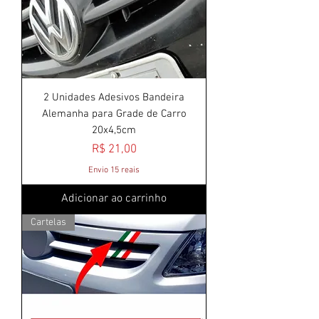
2 Unidades Adesivos Bandeira
Alemanha para Grade de Carro
20x4,5cm
Preço
R$ 21,00
Envio 15 reais
Adicionar ao carrinho
Cartelas