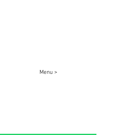
Parque das Grevileas, Maringá - PR,
CEP
87025000
queenadesivos@gmail.com
Whatsapp:
44 98801-8038
Menu >