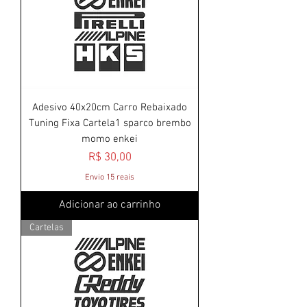
Adesivo 40x20cm Carro Rebaixado
Tuning Fixa Cartela1 sparco brembo
momo enkei
Preço
R$ 30,00
Envio 15 reais
Adicionar ao carrinho
Cartelas