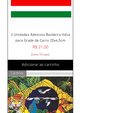
2 Unidades Adesivos Bandeira Itália
para Grade de Carro 20x4,5cm
Preço
R$ 21,00
Envio 15 reais
Adicionar ao carrinho
Cartelas