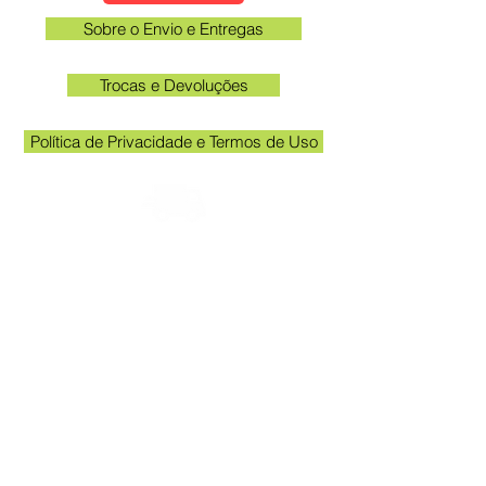
Sobre o Envio e Entregas
Trocas e Devoluções
Política de Privacidade e Termos de Uso
Verifique o email cadastrado no site para
acompanhar o rastreio
Horário unidade Kakogawa: 09:00 às
11:30 e das 13:00 às 17:00
Queen Adesivos Ltda. - CNPJ
23.025.359
/0001-19
Av. Kakogawa 249 - Sala 3 - Em frente
ao portão de entrada da Acema