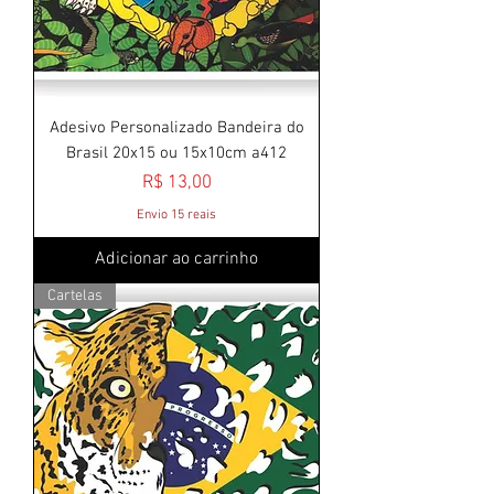
Adesivo Personalizado Bandeira do
Brasil 20x15 ou 15x10cm a412
Preço
R$ 13,00
Envio 15 reais
Adicionar ao carrinho
Cartelas