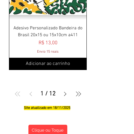
Adesivo Personalizado Bandeira do
Brasil 20x15 ou 15x10cm a411
Preço
R$ 13,00
Envio 15 reais
Adicionar ao carrinho
1
/
12
Site atualizado em 18/11/2025
Qualificações, Comentário e Sugestôes
Clique ou Toque