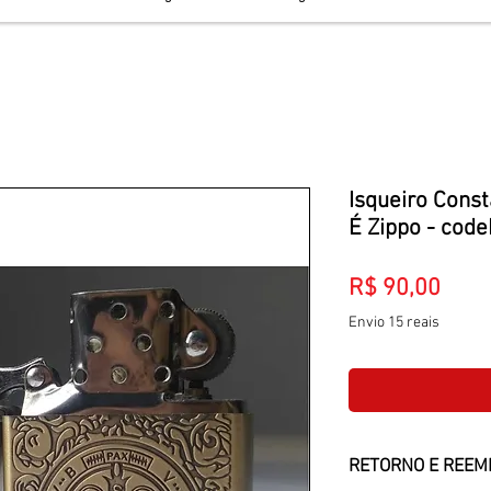
Isqueiro Cons
É Zippo - cod
Preç
R$ 90,00
Envio 15 reais
RETORNO E REEM