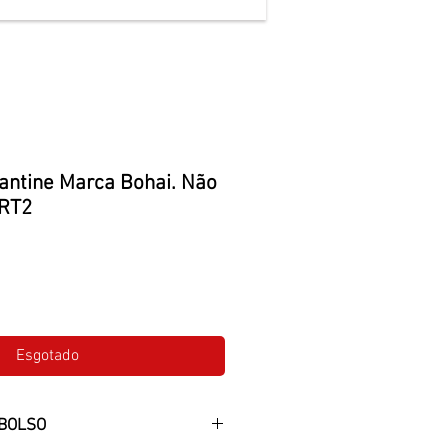
tantine Marca Bohai. Não
eRT2
o
Esgotado
BOLSO