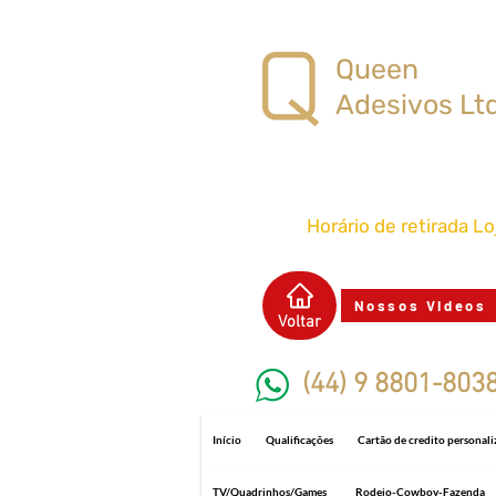
Queen
Adesivos Lt
Horário de retirada L
Nossos Videos
Voltar
(44) 9 8801-803
Início
Qualificações
Cartão de credito personal
TV/Quadrinhos/Games
Rodeio-Cowboy-Fazenda