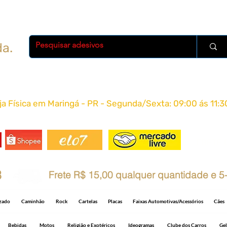
da.
oja Física em Maringá - PR - Segunda/Sexta: 09:00 ás 11:3
FRETE 
8
Frete R$ 15,00 qualquer quantidade e 5-
izado
Caminhão
Rock
Cartelas
Placas
Faixas Automotivas/Acessórios
Cães
Bebidas
Motos
Religião e Exotéricos
Ideogramas
Clube dos Carros
Gel