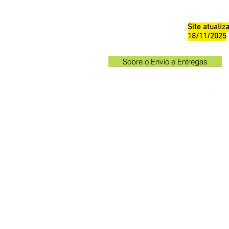
Site atuali
18/11/2025
Sobre o Envio e Entregas
Horá
Av. Kak