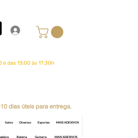
Carrinho
Login
Entrar
0 e das 13:00 às 17:30h
GRÁTIS ACIMA DE R$ 70 REAIS
10 dias úteis para entrega.
Gatos
Diversos
Esportes
MAIS ADESIVOS
adeira
Bateria
Guitarra
MAIS ADESIVOS