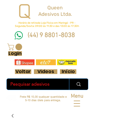
Queen
Adesivos Ltda.
Horário de retirada Loja Física em Maringá - PR -
Segunda/Sexta: 09:00 ás 11:30 e das 13:00 às 17:30h
(44) 9 8801-8038
FRETE GRÁTIS ACIMA DE R$ 70 REAIS
Login
Voltar
Videos
Início
Menu
Frete R$ 15,00 qualquer quantidade e
5-10 dias úteis para entrega.