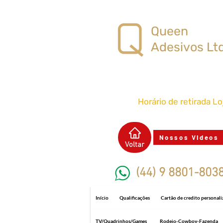
Queen
Adesivos Lt
Horário de retirada L
Nossos Videos
Voltar
(44) 9 8801-803
Início
Qualificações
Cartão de credito personal
TV/Quadrinhos/Games
Rodeio-Cowboy-Fazenda