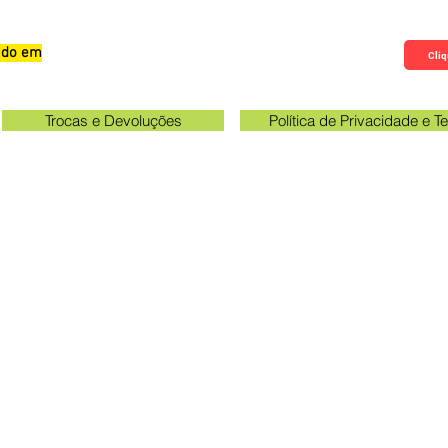
zado em
Qualificações, Comentário e Sugestôes
Cliq
Trocas e Devoluções
Política de Privacidade e 
Verifique o email cadastrado no site para acompanhar o ra
rio unidade Kakogawa: 09:00 às 11:30 e das 13:00 às 17:0
Queen Adesivos Ltda. - CNPJ 23.025.359/0001-19
ogawa 249 - Sala 3 - Em frente ao portão de entrada 
Parque das Grevileas, Maringá - PR, CEP 87025000
queenadesivos@gmail.com
Whatsapp: 44 98801-8038