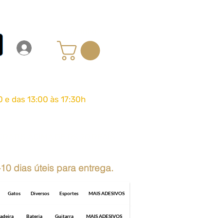
Carrinho
Login
Entrar
0 e das 13:00 às 17:30h
GRÁTIS ACIMA DE R$ 70 REAIS
10 dias úteis para entrega.
Gatos
Diversos
Esportes
MAIS ADESIVOS
adeira
Bateria
Guitarra
MAIS ADESIVOS