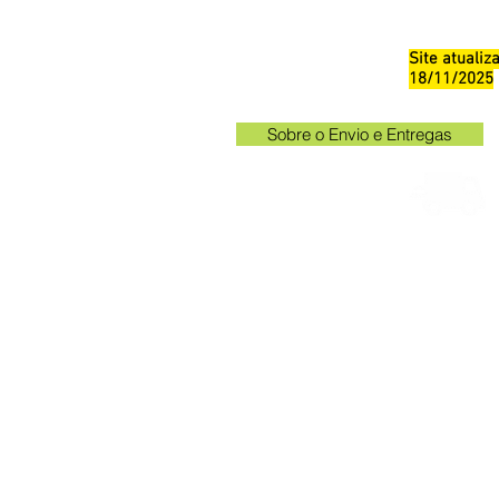
Site atuali
18/11/2025
Sobre o Envio e Entregas
Horá
Av. Kak