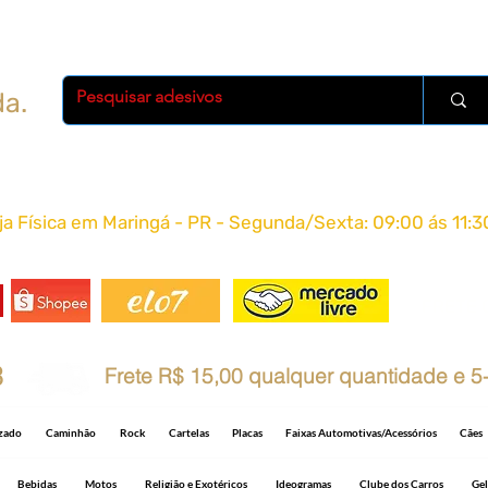
da.
oja Física em Maringá - PR - Segunda/Sexta: 09:00 ás 11:3
FRETE 
8
Frete R$ 15,00 qualquer quantidade e 5-
izado
Caminhão
Rock
Cartelas
Placas
Faixas Automotivas/Acessórios
Cães
Bebidas
Motos
Religião e Exotéricos
Ideogramas
Clube dos Carros
Gel