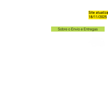
Site atuali
18/11/2025
Sobre o Envio e Entregas
Horá
Av. Kak