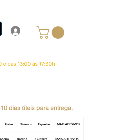
Carrinho
Login
Entrar
0 e das 13:00 às 17:30h
GRÁTIS ACIMA DE R$ 70 REAIS
10 dias úteis para entrega.
Gatos
Diversos
Esportes
MAIS ADESIVOS
adeira
Bateria
Guitarra
MAIS ADESIVOS