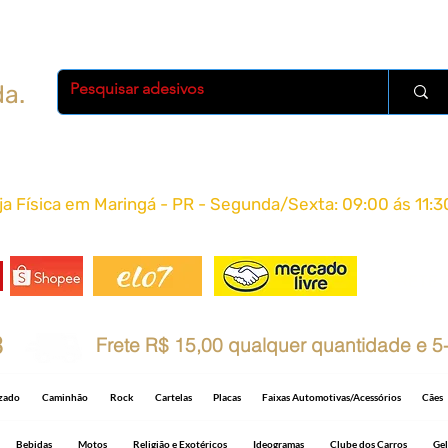
da.
oja Física em Maringá - PR - Segunda/Sexta: 09:00 ás 11:3
FRETE 
8
Frete R$ 15,00 qualquer quantidade e 5-
izado
Caminhão
Rock
Cartelas
Placas
Faixas Automotivas/Acessórios
Cães
Bebidas
Motos
Religião e Exotéricos
Ideogramas
Clube dos Carros
Gel