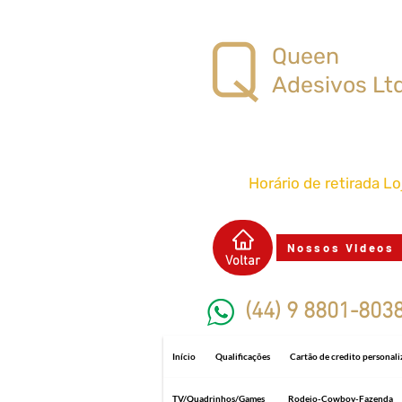
Queen
Adesivos Lt
Horário de retirada L
Nossos Videos
Voltar
(44) 9 8801-803
Início
Qualificações
Cartão de credito personal
TV/Quadrinhos/Games
Rodeio-Cowboy-Fazenda