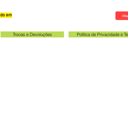
zado em
Qualificações, Comentário e Sugestôes
Cliq
Trocas e Devoluções
Política de Privacidade e 
Verifique o email cadastrado no site para acompanhar o ra
rio unidade Kakogawa: 09:00 às 11:30 e das 13:00 às 17:0
Queen Adesivos Ltda. - CNPJ 23.025.359/0001-19
ogawa 249 - Sala 3 - Em frente ao portão de entrada 
Parque das Grevileas, Maringá - PR, CEP 87025000
queenadesivos@gmail.com
Whatsapp: 44 98801-8038