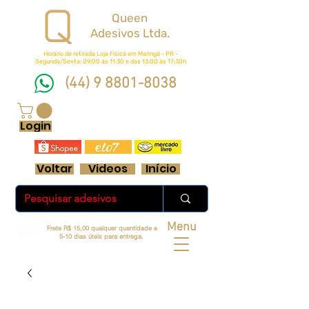
Queen
Adesivos Ltda.
Horário de retirada Loja Física em Maringá - PR -
Segunda/Sexta: 09:00 ás 11:30 e das 13:00 às 17:30h
(44) 9 8801-8038
FRETE GRÁTIS ACIMA DE R$ 70 REAIS
Login
Voltar
Videos
Início
Menu
Frete R$ 15,00 qualquer quantidade e
5-10 dias úteis para entrega.