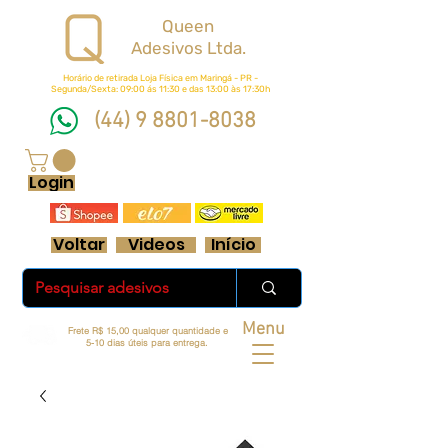
Queen
Adesivos Ltda.
Horário de retirada Loja Física em Maringá - PR -
Segunda/Sexta: 09:00 ás 11:30 e das 13:00 às 17:30h
(44) 9 8801-8038
FRETE GRÁTIS ACIMA DE R$ 70 REAIS
Login
Voltar
Videos
Início
Menu
Frete R$ 15,00 qualquer quantidade e
5-10 dias úteis para entrega.