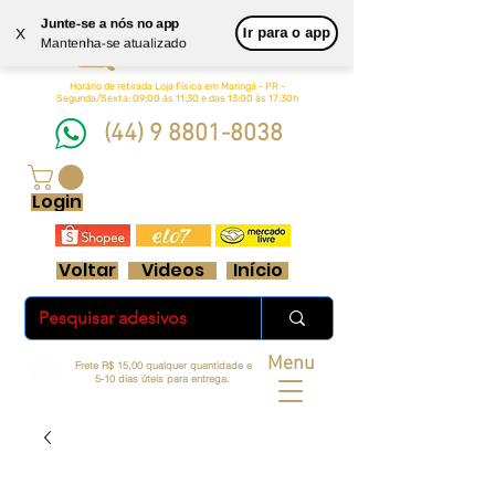
Junte-se a nós no app
Queen
Ir para o app
X
Mantenha-se atualizado
Adesivos Ltda.
Horário de retirada Loja Física em Maringá - PR -
Segunda/Sexta: 09:00 ás 11:30 e das 13:00 às 17:30h
(44) 9 8801-8038
FRETE GRÁTIS ACIMA DE R$ 70 REAIS
Login
Voltar
Videos
Início
Menu
Frete R$ 15,00 qualquer quantidade e
5-10 dias úteis para entrega.