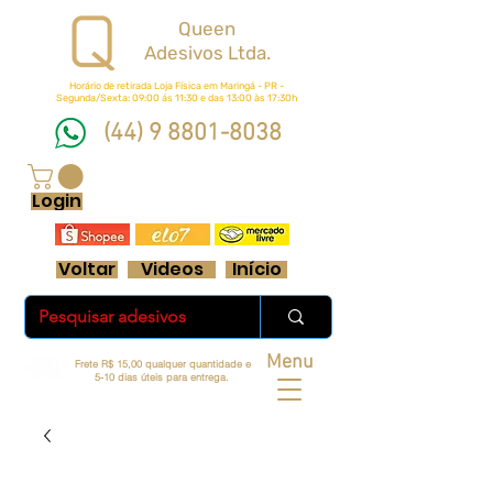
Queen
Adesivos Ltda.
Horário de retirada Loja Física em Maringá - PR -
Segunda/Sexta: 09:00 ás 11:30 e das 13:00 às 17:30h
(44) 9 8801-8038
FRETE GRÁTIS ACIMA DE R$ 70 REAIS
Login
Voltar
Videos
Início
Menu
Frete R$ 15,00 qualquer quantidade e
5-10 dias úteis para entrega.