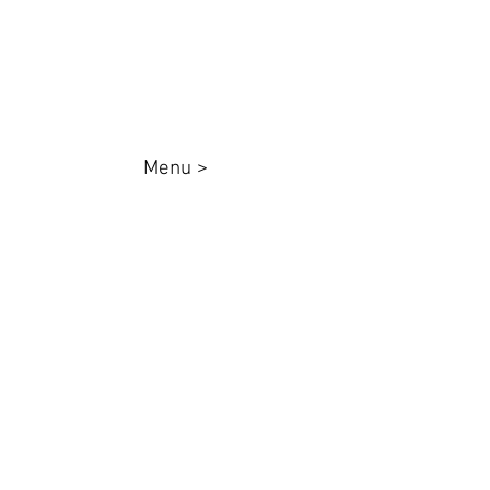
Whatsapp:
44 98801-8038
Menu >