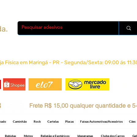
da.
oja Física em Maringá - PR - Segunda/Sexta: 09:00 ás 11:3
FRETE 
8
Frete R$ 15,00 qualquer quantidade e 5-
izado
Caminhão
Rock
Cartelas
Placas
Faixas Automotivas/Acessórios
Cães
Bebidas
Motos
Religião e Exotéricos
Ideogramas
Clube dos Carros
Gel