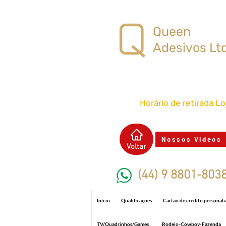
Queen
Adesivos Lt
Horário de retirada L
Nossos Videos
Voltar
(44) 9 8801-803
Início
Qualificações
Cartão de credito personal
TV/Quadrinhos/Games
Rodeio-Cowboy-Fazenda