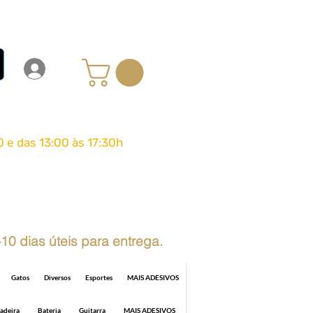
Carrinho
Login
Entrar
0 e das 13:00 às 17:30h
GRÁTIS ACIMA DE R$ 70 REAIS
10 dias úteis para entrega.
Gatos
Diversos
Esportes
MAIS ADESIVOS
adeira
Bateria
Guitarra
MAIS ADESIVOS