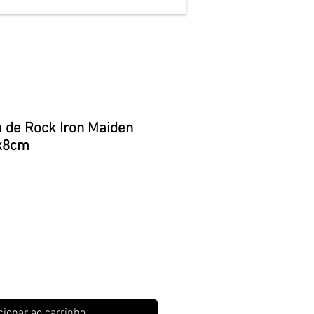
 de Rock Iron Maiden
5x8cm
o
cionar ao carrinho