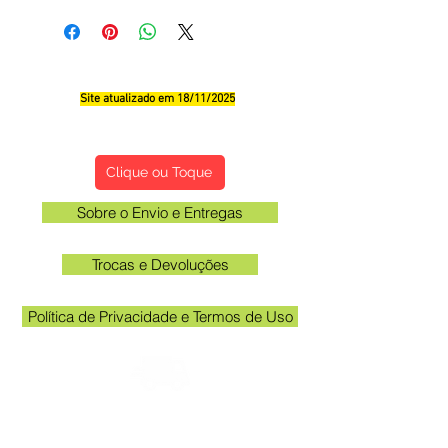
Site atualizado em 18/11/2025
Qualificações, Comentário e Sugestôes
Clique ou Toque
Sobre o Envio e Entregas
Trocas e Devoluções
Política de Privacidade e Termos de Uso
Verifique o email cadastrado no site para
acompanhar o rastreio