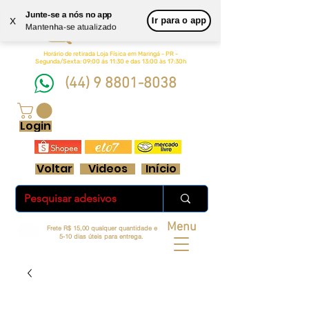
Junte-se a nós no app
Queen
Ir para o app
X
Mantenha-se atualizado
Adesivos Ltda.
Horário de retirada Loja Física em Maringá - PR -
Segunda/Sexta: 09:00 ás 11:30 e das 13:00 às 17:30h
(44) 9 8801-8038
FRETE GRÁTIS ACIMA DE R$ 70 REAIS
Login
Voltar
Videos
Início
Menu
Frete R$ 15,00 qualquer quantidade e
5-10 dias úteis para entrega.