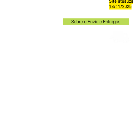
Site atuali
18/11/2025
Sobre o Envio e Entregas
Horá
Av. Kak