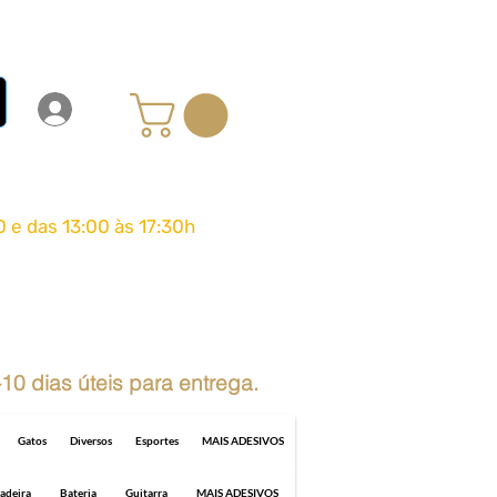
Carrinho
Login
Entrar
0 e das 13:00 às 17:30h
GRÁTIS ACIMA DE R$ 70 REAIS
10 dias úteis para entrega.
Gatos
Diversos
Esportes
MAIS ADESIVOS
adeira
Bateria
Guitarra
MAIS ADESIVOS