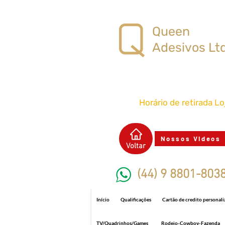
Queen
Adesivos Lt
Horário de retirada L
Nossos Videos
Voltar
(44) 9 8801-803
Início
Qualificações
Cartão de credito personal
TV/Quadrinhos/Games
Rodeio-Cowboy-Fazenda