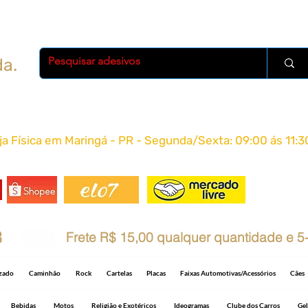
da.
oja Física em Maringá - PR - Segunda/Sexta: 09:00 ás 11:3
FRETE 
8
Frete R$ 15,00 qualquer quantidade e 5-
izado
Caminhão
Rock
Cartelas
Placas
Faixas Automotivas/Acessórios
Cães
Bebidas
Motos
Religião e Exotéricos
Ideogramas
Clube dos Carros
Gel