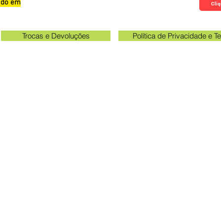
zado em
Qualificações, Comentário e Sugestôes
Cliq
Trocas e Devoluções
Política de Privacidade e 
Verifique o email cadastrado no site para acompanhar o ra
rio unidade Kakogawa: 09:00 às 11:30 e das 13:00 às 17:0
Queen Adesivos Ltda. - CNPJ 23.025.359/0001-19
ogawa 249 - Sala 3 - Em frente ao portão de entrada 
Parque das Grevileas, Maringá - PR, CEP 87025000
queenadesivos@gmail.com
Whatsapp: 44 98801-8038