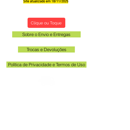
Site atualizado em 18/11/2025
Qualificações, Comentário e Sugestôes
Clique ou Toque
Sobre o Envio e Entregas
Trocas e Devoluções
Política de Privacidade e Termos de Uso
Verifique o email cadastrado no site para
acompanhar o rastreio
Horário unidade Kakogawa: 09:00 às
11:30 e das 13:00 às 17:00
Queen Adesivos Ltda. - CNPJ