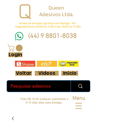
Queen
Adesivos Ltda.
Horário de retirada Loja Física em Maringá - PR -
Segunda/Sexta: 09:00 ás 11:30 e das 13:00 às 17:30h
(44) 9 8801-8038
FRETE GRÁTIS ACIMA DE R$ 70 REAIS
Login
Voltar
Videos
Início
Menu
Frete R$ 15,00 qualquer quantidade e
5-10 dias úteis para entrega.