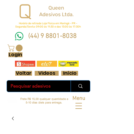
Queen
Adesivos Ltda.
Horário de retirada Loja Física em Maringá - PR -
Segunda/Sexta: 09:00 ás 11:30 e das 13:00 às 17:30h
(44) 9 8801-8038
FRETE GRÁTIS ACIMA DE R$ 70 REAIS
Login
Voltar
Videos
Início
Menu
Frete R$ 15,00 qualquer quantidade e
5-10 dias úteis para entrega.