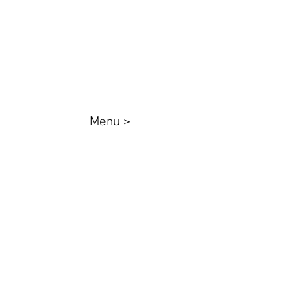
queenadesivos@gmail.com
Whatsapp:
44 98801-8038
Menu >