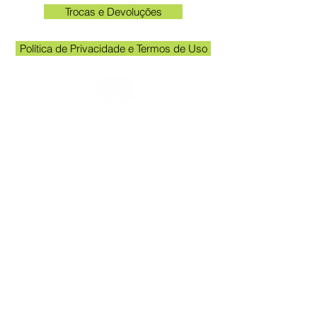
Trocas e Devoluções
Política de Privacidade e Termos de Uso
Verifique o email cadastrado no site para
acompanhar o rastreio
Horário unidade Kakogawa: 09:00 às
11:30 e das 13:00 às 17:00
Queen Adesivos Ltda. - CNPJ
23.025.359
/0001-19
Av. Kakogawa 249 - Sala 3 - Em frente
ao portão de entrada da Acema
Parque das Grevileas, Maringá - PR,
CEP
87025000