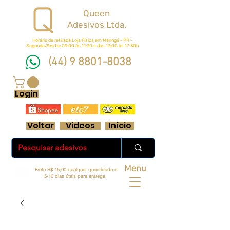
Queen
Adesivos Ltda.
Horário de retirada Loja Física em Maringá - PR -
Segunda/Sexta: 09:00 ás 11:30 e das 13:00 às 17:30h
(44) 9 8801-8038
FRETE GRÁTIS ACIMA DE R$ 70 REAIS
Login
Voltar
Videos
Início
Menu
Frete R$ 15,00 qualquer quantidade e
5-10 dias úteis para entrega.