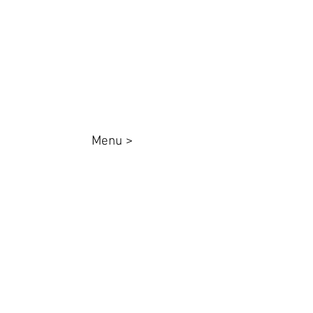
CEP
87025000
queenadesivos@gmail.com
Whatsapp:
44 98801-8038
Menu >