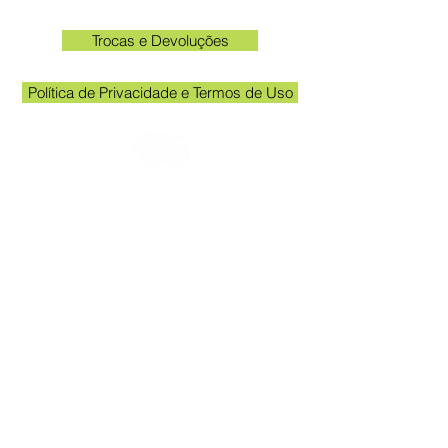
Trocas e Devoluções
Política de Privacidade e Termos de Uso
Verifique o email cadastrado no site para
acompanhar o rastreio
Horário unidade Kakogawa: 09:00 às
11:30 e das 13:00 às 17:00
Queen Adesivos Ltda. - CNPJ
23.025.359
/0001-19
Av. Kakogawa 249 - Sala 3 - Em frente
ao portão de entrada da Acema
Parque das Grevileas, Maringá - PR,