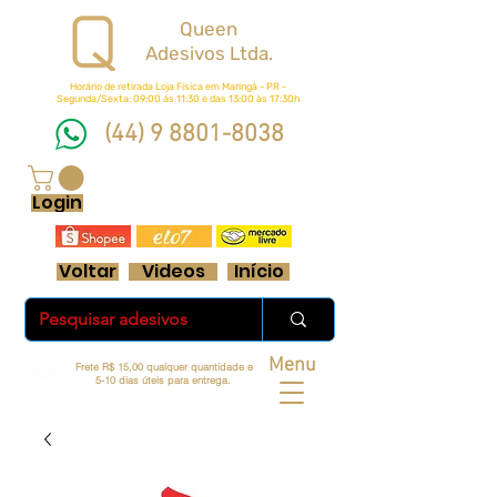
Queen
Adesivos Ltda.
Horário de retirada Loja Física em Maringá - PR -
Segunda/Sexta: 09:00 ás 11:30 e das 13:00 às 17:30h
(44) 9 8801-8038
FRETE GRÁTIS ACIMA DE R$ 70 REAIS
Login
Voltar
Videos
Início
Menu
Frete R$ 15,00 qualquer quantidade e
5-10 dias úteis para entrega.