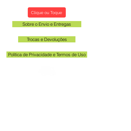
Qualificações, Comentário e Sugestôes
Clique ou Toque
Sobre o Envio e Entregas
Trocas e Devoluções
Política de Privacidade e Termos de Uso
Verifique o email cadastrado no site para
acompanhar o rastreio
Horário unidade Kakogawa: 09:00 às
11:30 e das 13:00 às 17:00
Queen Adesivos Ltda. - CNPJ
23.025.359
/0001-19