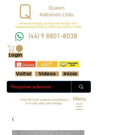
Queen
Adesivos Ltda.
Horário de retirada Loja Física em Maringá - PR -
Segunda/Sexta: 09:00 ás 11:30 e das 13:00 às 17:30h
(44) 9 8801-8038
FRETE GRÁTIS ACIMA DE R$ 70 REAIS
Login
Voltar
Videos
Início
Menu
Frete R$ 15,00 qualquer quantidade e
5-10 dias úteis para entrega.