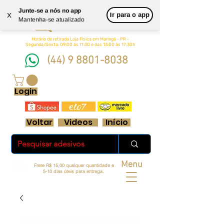
Junte-se a nós no app
Queen
Ir para o app
X
Mantenha-se atualizado
Adesivos Ltda.
Horário de retirada Loja Física em Maringá - PR -
Segunda/Sexta: 09:00 ás 11:30 e das 13:00 às 17:30h
(44) 9 8801-8038
FRETE GRÁTIS ACIMA DE R$ 70 REAIS
Login
Voltar
Videos
Início
Menu
Frete R$ 15,00 qualquer quantidade e
5-10 dias úteis para entrega.