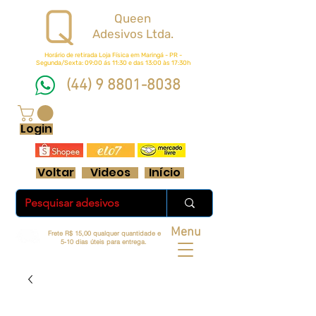
Queen
Adesivos Ltda.
Horário de retirada Loja Física em Maringá - PR -
Segunda/Sexta: 09:00 ás 11:30 e das 13:00 às 17:30h
(44) 9 8801-8038
FRETE GRÁTIS ACIMA DE R$ 70 REAIS
Login
Voltar
Videos
Início
Menu
Frete R$ 15,00 qualquer quantidade e
5-10 dias úteis para entrega.