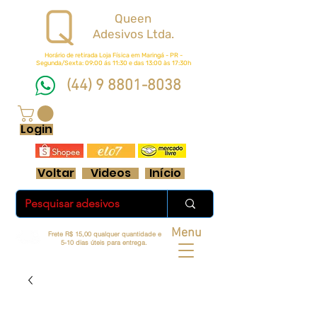
Queen
Adesivos Ltda.
Horário de retirada Loja Física em Maringá - PR -
Segunda/Sexta: 09:00 ás 11:30 e das 13:00 às 17:30h
(44) 9 8801-8038
FRETE GRÁTIS ACIMA DE R$ 70 REAIS
Login
Voltar
Videos
Início
Menu
Frete R$ 15,00 qualquer quantidade e
5-10 dias úteis para entrega.