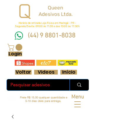
Queen
Adesivos Ltda.
Horário de retirada Loja Física em Maringá - PR -
Segunda/Sexta: 09:00 ás 11:30 e das 13:00 às 17:30h
(44) 9 8801-8038
FRETE GRÁTIS ACIMA DE R$ 70 REAIS
Login
Voltar
Videos
Início
Menu
Frete R$ 15,00 qualquer quantidade e
5-10 dias úteis para entrega.