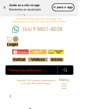
Junte-se a nós no app
Queen
Ir para o app
X
Mantenha-se atualizado
Adesivos Ltda.
Horário de retirada Loja Física em Maringá - PR -
Segunda/Sexta: 09:00 ás 11:30 e das 13:00 às 17:30h
(44) 9 8801-8038
FRETE GRÁTIS ACIMA DE R$ 70 REAIS
Login
Voltar
Videos
Início
Menu
Frete R$ 15,00 qualquer quantidade e
5-10 dias úteis para entrega.