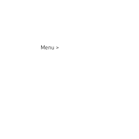
Whatsapp:
44 98801-8038
Menu >