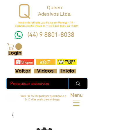
Queen
Adesivos Ltda.
Horário de retirada Loja Física em Maringá - PR -
Segunda/Sexta: 09:00 ás 11:30 e das 13:00 às 17:30h
(44) 9 8801-8038
FRETE GRÁTIS ACIMA DE R$ 70 REAIS
Login
Voltar
Videos
Início
Menu
Frete R$ 15,00 qualquer quantidade e
5-10 dias úteis para entrega.