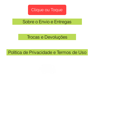
Clique ou Toque
Sobre o Envio e Entregas
Trocas e Devoluções
Política de Privacidade e Termos de Uso
Verifique o email cadastrado no site para
acompanhar o rastreio
Horário unidade Kakogawa: 09:00 às
11:30 e das 13:00 às 17:00
Queen Adesivos Ltda. - CNPJ
23.025.359
/0001-19