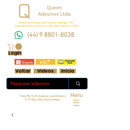
Queen
Adesivos Ltda.
Horário de retirada Loja Física em Maringá - PR -
Segunda/Sexta: 09:00 ás 11:30 e das 13:00 às 17:30h
(44) 9 8801-8038
FRETE GRÁTIS ACIMA DE R$ 70 REAIS
Login
Voltar
Videos
Início
Menu
Frete R$ 15,00 qualquer quantidade e
5-10 dias úteis para entrega.