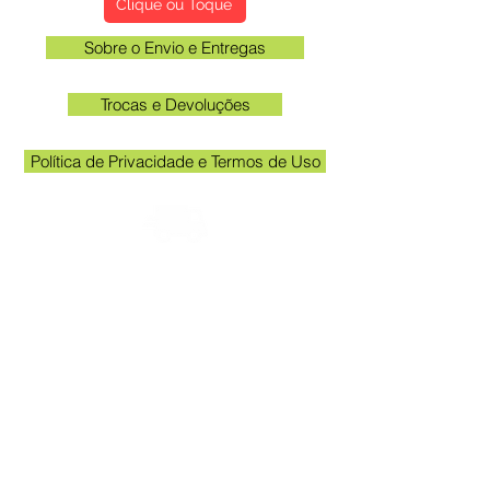
Clique ou Toque
Sobre o Envio e Entregas
Trocas e Devoluções
Política de Privacidade e Termos de Uso
Verifique o email cadastrado no site para
acompanhar o rastreio
Horário unidade Kakogawa: 09:00 às
11:30 e das 13:00 às 17:00
Queen Adesivos Ltda. - CNPJ
23.025.359
/0001-19
Av. Kakogawa 249 - Sala 3 - Em frente