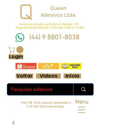
Queen
Adesivos Ltda.
Horário de retirada Loja Física em Maringá - PR -
Segunda/Sexta: 09:00 ás 11:30 e das 13:00 às 17:30h
(44) 9 8801-8038
FRETE GRÁTIS ACIMA DE R$ 70 REAIS
Login
Voltar
Videos
Início
Menu
Frete R$ 15,00 qualquer quantidade e
5-10 dias úteis para entrega.