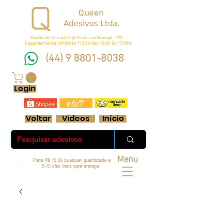
Queen
Adesivos Ltda.
Horário de retirada Loja Física em Maringá - PR -
Segunda/Sexta: 09:00 ás 11:30 e das 13:00 às 17:30h
(44) 9 8801-8038
FRETE GRÁTIS ACIMA DE R$ 70 REAIS
Login
Voltar
Videos
Início
Menu
Frete R$ 15,00 qualquer quantidade e
5-10 dias úteis para entrega.