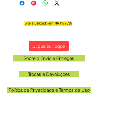
Site atualizado em 18/11/2025
Qualificações, Comentário e Sugestôes
Clique ou Toque
Sobre o Envio e Entregas
Trocas e Devoluções
Política de Privacidade e Termos de Uso
Verifique o email cadastrado no site para
acompanhar o rastreio