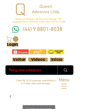
Queen
Adesivos Ltda.
Horário de retirada Loja Física em Maringá - PR -
Segunda/Sexta: 09:00 ás 11:30 e das 13:00 às 17:30h
(44) 9 8801-8038
FRETE GRÁTIS ACIMA DE R$ 70 REAIS
Login
Voltar
Videos
Início
Menu
Frete R$ 15,00 qualquer quantidade e
5-10 dias úteis para entrega.