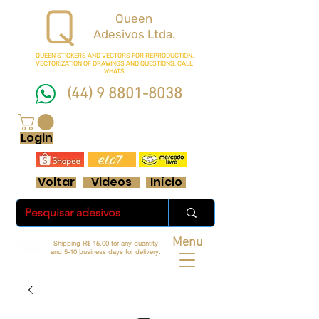
Queen
Adesivos Ltda.
QUEEN STICKERS
AND VECTORS FOR REPRODUCTION.
VECTORIZATION OF DRAWINGS AND QUESTIONS, CALL
WHATS
(44) 9 8801-8038
FRETE GRÁTIS ACIMA DE R$ 70 REAIS
Login
Voltar
Videos
Início
Menu
Shipping R$ 15.00 for any quantity
and 5-10 business days for delivery.