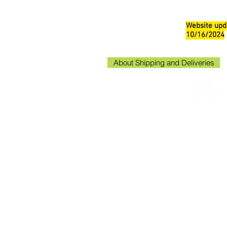
Website upd
10/16/2024
About Shipping and Deliveries
Kako
Kakogaw