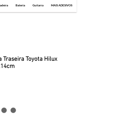
adeira
Bateria
Guitarra
MAIS ADESIVOS
 Traseira Toyota Hilux
9x14cm