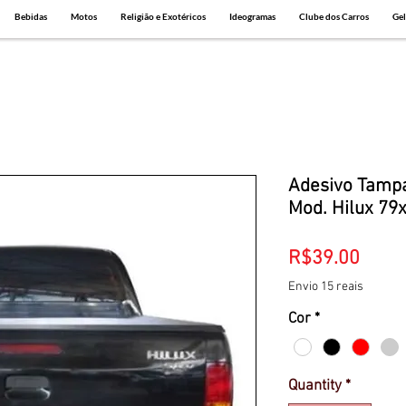
Bebidas
Motos
Religião e Exotéricos
Ideogramas
Clube dos Carros
Gel
Adesivo Tampa
Mod. Hilux 7
Price
R$39.00
Envio 15 reais
Cor
*
Quantity
*