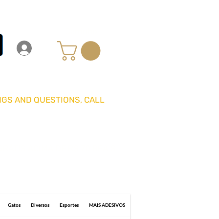
Carrinho
Login
Entrar
GS AND QUESTIONS, CALL
GRÁTIS ACIMA DE R$ 70 REAIS
0 business days for delivery.
Gatos
Diversos
Esportes
MAIS ADESIVOS