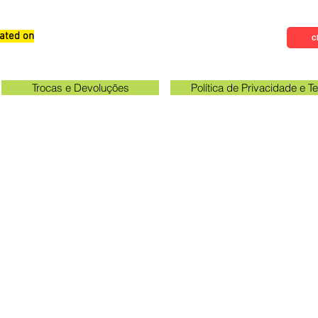
ated on
Qualifications, Comments and
Cl
Suggestions
Trocas e Devoluções
Política de Privacidade e 
Check the email registered on the website to track the shi
gawa unit opening hours: 09:00 to 11:30 and 13:00 to 17:0
Queen Stickers - CNPJ 23.025.359/0001-19
a Avenue 249 - Room 3 - In front of the Acema entra
Grevileas Park, Maringá - PR, ZIP Code 87025000
queenadesivos@gmail.com
Whatsapp: 44 98801-8038