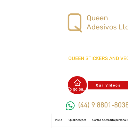
Queen
Adesivos Lt
QUEEN STICKERS
AND VEC
Our Videos
To go back
(44) 9 8801-803
Início
Qualificações
Cartão de credito personal