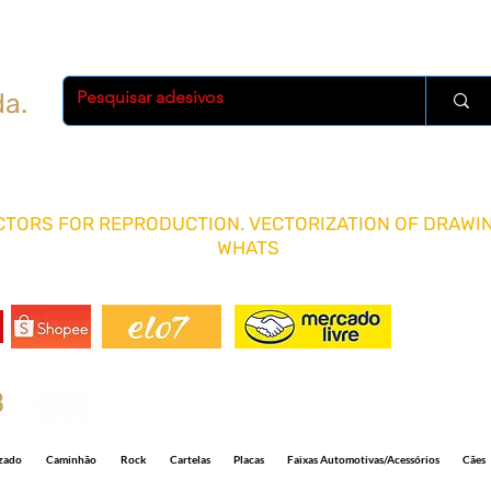
da.
TORS FOR REPRODUCTION. VECTORIZATION OF DRAWIN
WHATS
FRETE 
8
Shipping R$ 15.00 for any quantity and 5-1
izado
Caminhão
Rock
Cartelas
Placas
Faixas Automotivas/Acessórios
Cães