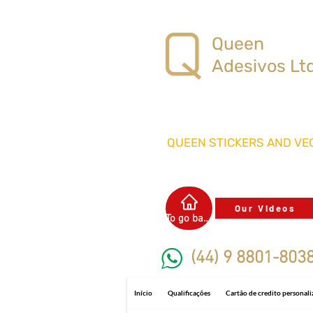
Queen
Adesivos Lt
QUEEN STICKERS
AND VEC
Our Videos
To go back
(44) 9 8801-803
Início
Qualificações
Cartão de credito personal