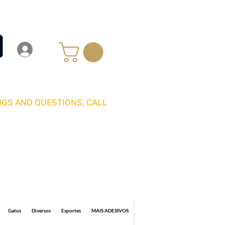
Carrinho
Login
Entrar
GS AND QUESTIONS, CALL
GRÁTIS ACIMA DE R$ 70 REAIS
0 business days for delivery.
Gatos
Diversos
Esportes
MAIS ADESIVOS