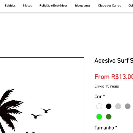
Bebidas
Motos
Religião e Exotéricos
Ideogramas
Clube dos Carros
Gel
Adesivo Surf 
From
R$13.0
Envio 15 reais
Cor
*
Tamanho
*