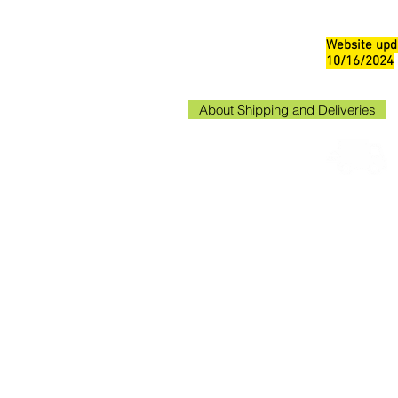
Website upd
10/16/2024
About Shipping and Deliveries
Kako
Kakogaw