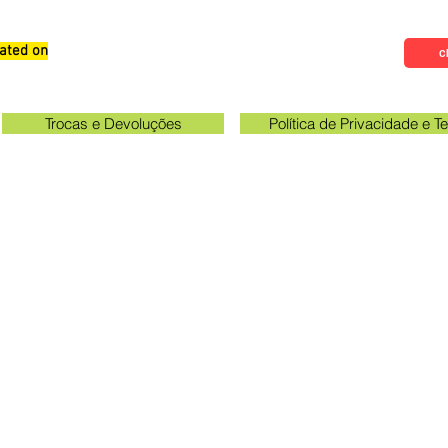
ated on
Qualifications, Comments and
Cl
Suggestions
Trocas e Devoluções
Política de Privacidade e 
Check the email registered on the website to track the shi
gawa unit opening hours: 09:00 to 11:30 and 13:00 to 17:0
Queen Stickers - CNPJ 23.025.359/0001-19
a Avenue 249 - Room 3 - In front of the Acema entra
Grevileas Park, Maringá - PR, ZIP Code 87025000
queenadesivos@gmail.com
Whatsapp: 44 98801-8038