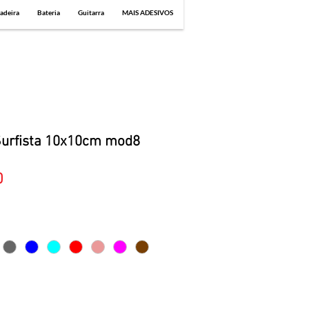
adeira
Bateria
Guitarra
MAIS ADESIVOS
Surfista 10x10cm mod8
Sale
0
Price