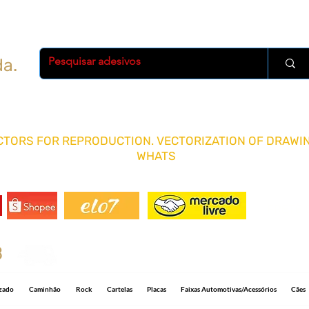
da.
TORS FOR REPRODUCTION. VECTORIZATION OF DRAWIN
WHATS
FRETE 
8
Shipping R$ 15.00 for any quantity and 5-1
izado
Caminhão
Rock
Cartelas
Placas
Faixas Automotivas/Acessórios
Cães