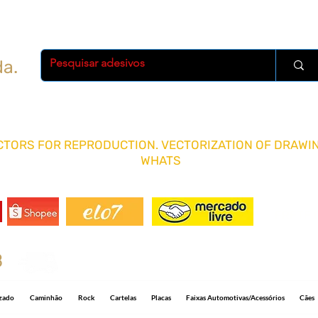
da.
TORS FOR REPRODUCTION. VECTORIZATION OF DRAWIN
WHATS
FRETE 
8
Shipping R$ 15.00 for any quantity and 5-1
izado
Caminhão
Rock
Cartelas
Placas
Faixas Automotivas/Acessórios
Cães