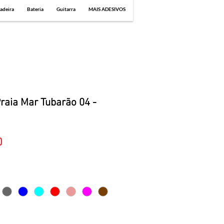
adeira
Bateria
Guitarra
MAIS ADESIVOS
raia Mar Tubarão 04 -
Sale
0
Price