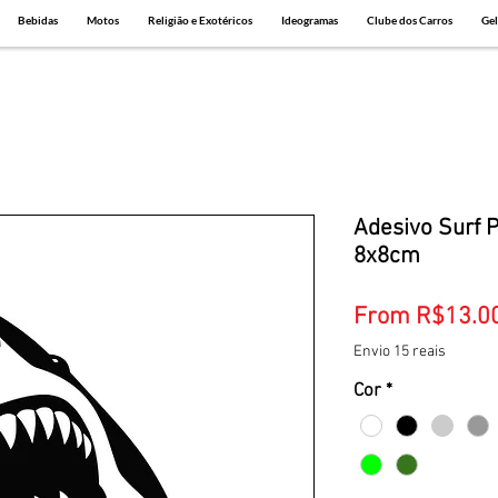
Bebidas
Motos
Religião e Exotéricos
Ideogramas
Clube dos Carros
Gel
Adesivo Surf P
8x8cm
From
R$13.0
Envio 15 reais
Cor
*