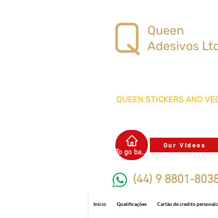
Queen
Adesivos Lt
QUEEN STICKERS
AND VEC
Our Videos
To go back
(44) 9 8801-803
Início
Qualificações
Cartão de credito personal