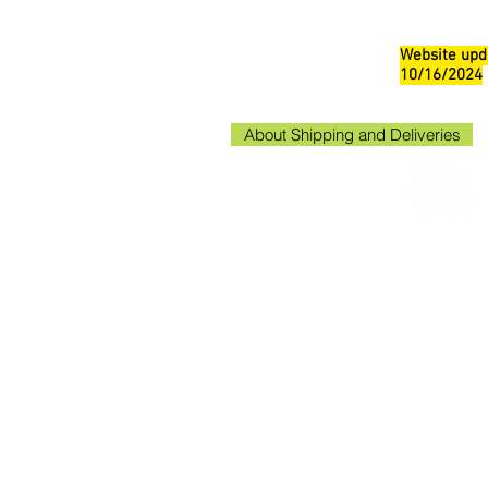
Website upd
10/16/2024
About Shipping and Deliveries
Kako
Kakogaw