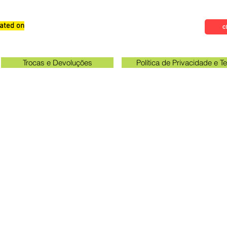
ated on
Qualifications, Comments and
Cl
Suggestions
Trocas e Devoluções
Política de Privacidade e 
Check the email registered on the website to track the shi
gawa unit opening hours: 09:00 to 11:30 and 13:00 to 17:0
Queen Stickers - CNPJ 23.025.359/0001-19
a Avenue 249 - Room 3 - In front of the Acema entra
Grevileas Park, Maringá - PR, ZIP Code 87025000
queenadesivos@gmail.com
Whatsapp: 44 98801-8038