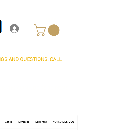
Carrinho
Login
Entrar
GS AND QUESTIONS, CALL
GRÁTIS ACIMA DE R$ 70 REAIS
0 business days for delivery.
Gatos
Diversos
Esportes
MAIS ADESIVOS