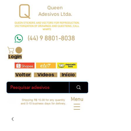
Queen
Adesivos Ltda.
QUEEN STICKERS
AND VECTORS FOR REPRODUCTION.
VECTORIZATION OF DRAWINGS AND QUESTIONS, CALL
WHATS
(44) 9 8801-8038
FRETE GRÁTIS ACIMA DE R$ 70 REAIS
Login
Voltar
Videos
Início
Menu
Shipping R$ 15.00 for any quantity
and 5-10 business days for delivery.