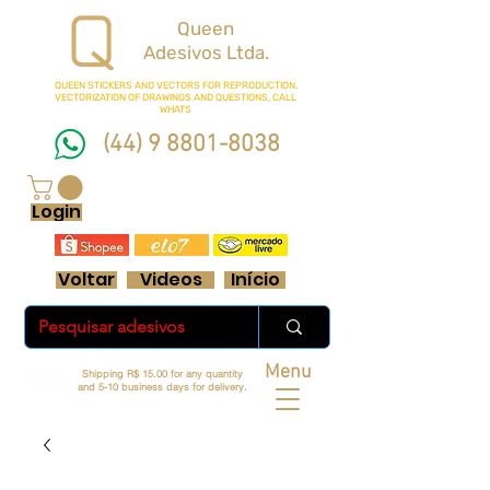
Queen
Adesivos Ltda.
QUEEN STICKERS
AND VECTORS FOR REPRODUCTION.
VECTORIZATION OF DRAWINGS AND QUESTIONS, CALL
WHATS
(44) 9 8801-8038
FRETE GRÁTIS ACIMA DE R$ 70 REAIS
Login
Voltar
Videos
Início
Menu
Shipping R$ 15.00 for any quantity
and 5-10 business days for delivery.