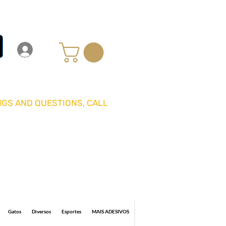
Carrinho
Login
Entrar
GS AND QUESTIONS, CALL
GRÁTIS ACIMA DE R$ 70 REAIS
0 business days for delivery.
Gatos
Diversos
Esportes
MAIS ADESIVOS