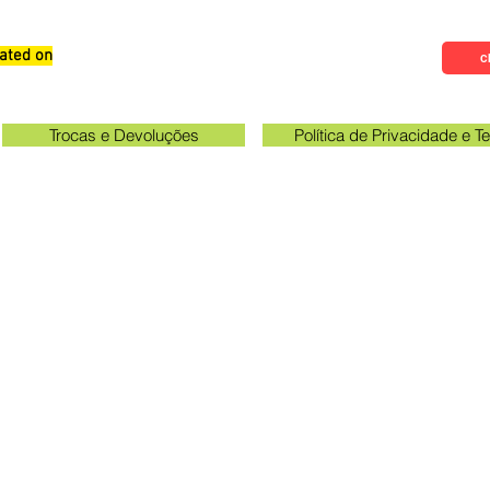
ated on
Qualifications, Comments and
Cl
Suggestions
Trocas e Devoluções
Política de Privacidade e 
Check the email registered on the website to track the shi
gawa unit opening hours: 09:00 to 11:30 and 13:00 to 17:0
Queen Stickers - CNPJ 23.025.359/0001-19
a Avenue 249 - Room 3 - In front of the Acema entra
Grevileas Park, Maringá - PR, ZIP Code 87025000
queenadesivos@gmail.com
Whatsapp: 44 98801-8038