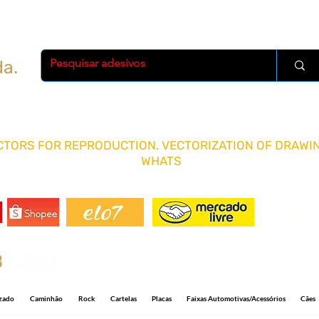
da.
TORS FOR REPRODUCTION. VECTORIZATION OF DRAWIN
WHATS
FRETE 
8
Shipping R$ 15.00 for any quantity and 5-1
izado
Caminhão
Rock
Cartelas
Placas
Faixas Automotivas/Acessórios
Cães