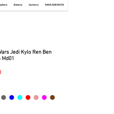
adeira
Bateria
Guitarra
MAIS ADESIVOS
Wars Jedi Kylo Ren Ben
m Md01
Sale
0
Price