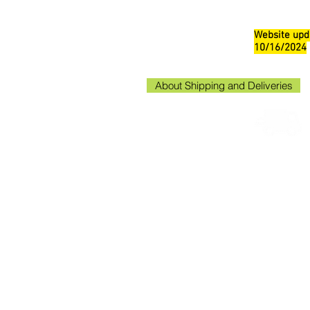
Website upd
10/16/2024
About Shipping and Deliveries
Kako
Kakogaw