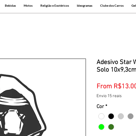
Bebidas
Motos
Religião e Exotéricos
Ideogramas
Clube dos Carros
Gel
Adesivo Star 
Solo 10x9,3c
From
R$13.0
Envio 15 reais
Cor
*