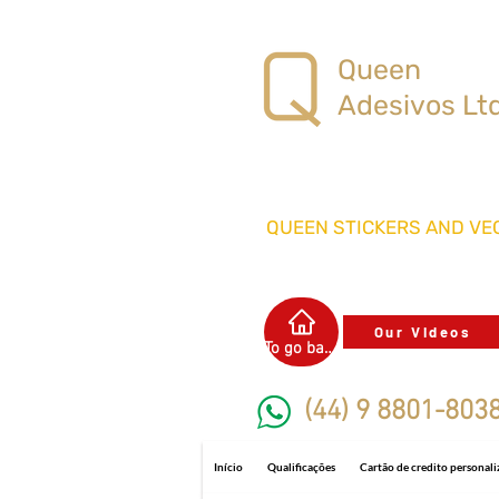
Queen
Adesivos Lt
QUEEN STICKERS
AND VEC
Our Videos
To go back
(44) 9 8801-803
Início
Qualificações
Cartão de credito personal