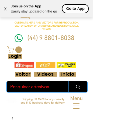
Join us on the App
Queen
Go to App
X
Easily stay updated on the go
Adesivos Ltda.
QUEEN STICKERS
AND VECTORS FOR REPRODUCTION.
VECTORIZATION OF DRAWINGS AND QUESTIONS, CALL
WHATS
(44) 9 8801-8038
FRETE GRÁTIS ACIMA DE R$ 70 REAIS
Login
Voltar
Videos
Início
Menu
Shipping R$ 15.00 for any quantity
and 5-10 business days for delivery.