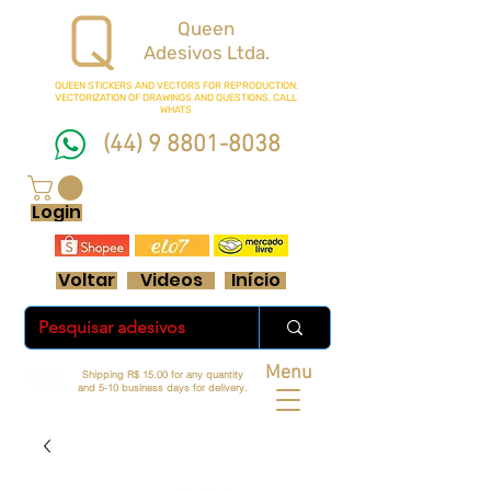
Queen
Adesivos Ltda.
QUEEN STICKERS
AND VECTORS FOR REPRODUCTION.
VECTORIZATION OF DRAWINGS AND QUESTIONS, CALL
WHATS
(44) 9 8801-8038
FRETE GRÁTIS ACIMA DE R$ 70 REAIS
Login
Voltar
Videos
Início
Menu
Shipping R$ 15.00 for any quantity
and 5-10 business days for delivery.