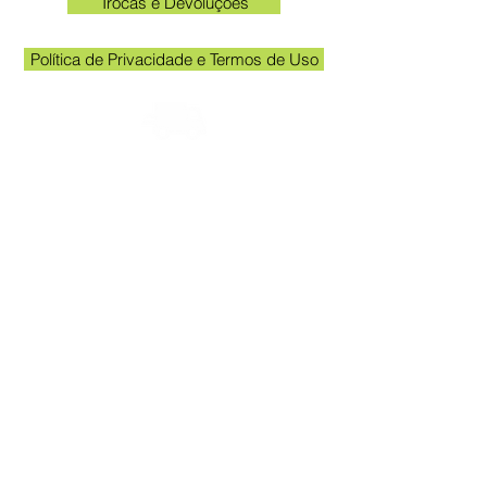
Trocas e Devoluções
Política de Privacidade e Termos de Uso
Check the email registered on the website to
track the shipment.
Kakogawa unit opening hours: 09:00 to
11:30 and 13:00 to 17:00
Queen Stickers - CNPJ
23.025.359
/0001-19
Kakogawa Avenue 249 - Room 3 - In
front of the Acema entrance gate
Grevileas Park, Maringá - PR, ZIP Code
87025000
queenadesivos@gmail.com