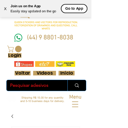
Join us on the App
Queen
Go to App
X
Easily stay updated on the go
Adesivos Ltda.
QUEEN STICKERS
AND VECTORS FOR REPRODUCTION.
VECTORIZATION OF DRAWINGS AND QUESTIONS, CALL
WHATS
(44) 9 8801-8038
FRETE GRÁTIS ACIMA DE R$ 70 REAIS
Login
Voltar
Videos
Início
Menu
Shipping R$ 15.00 for any quantity
and 5-10 business days for delivery.