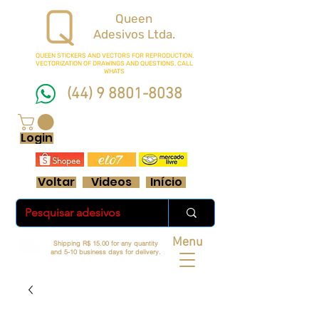
Queen
Adesivos Ltda.
QUEEN STICKERS
AND VECTORS FOR REPRODUCTION.
VECTORIZATION OF DRAWINGS AND QUESTIONS, CALL
WHATS
(44) 9 8801-8038
FRETE GRÁTIS ACIMA DE R$ 70 REAIS
Login
Voltar
Videos
Início
Menu
Shipping R$ 15.00 for any quantity
and 5-10 business days for delivery.