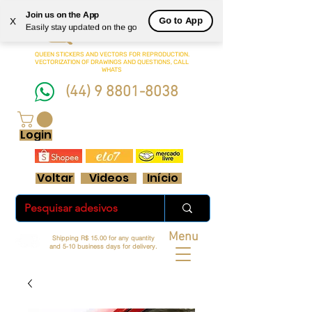
Join us on the App
Queen
Go to App
X
Easily stay updated on the go
Adesivos Ltda.
QUEEN STICKERS
AND VECTORS FOR REPRODUCTION.
VECTORIZATION OF DRAWINGS AND QUESTIONS, CALL
WHATS
(44) 9 8801-8038
FRETE GRÁTIS ACIMA DE R$ 70 REAIS
Login
Voltar
Videos
Início
Menu
Shipping R$ 15.00 for any quantity
and 5-10 business days for delivery.