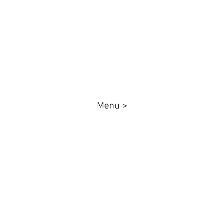
queenadesivos@gmail.com
Whatsapp: 44 98801-8038
Menu >