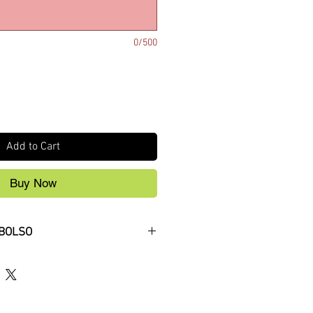
0/500
Add to Cart
Buy Now
BOLSO
liente, enviando o produto em
, será reembolsado.