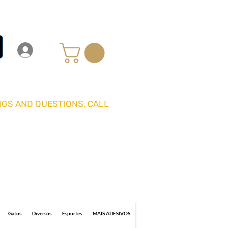
Carrinho
Login
Entrar
GS AND QUESTIONS, CALL
GRÁTIS ACIMA DE R$ 70 REAIS
0 business days for delivery.
Gatos
Diversos
Esportes
MAIS ADESIVOS