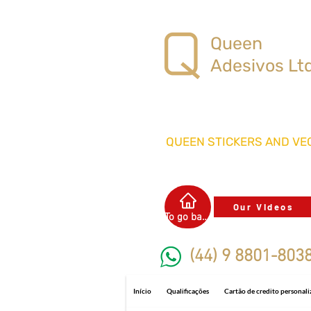
Queen
Adesivos Lt
QUEEN STICKERS
AND VEC
Our Videos
To go back
(44) 9 8801-803
Início
Qualificações
Cartão de credito personal