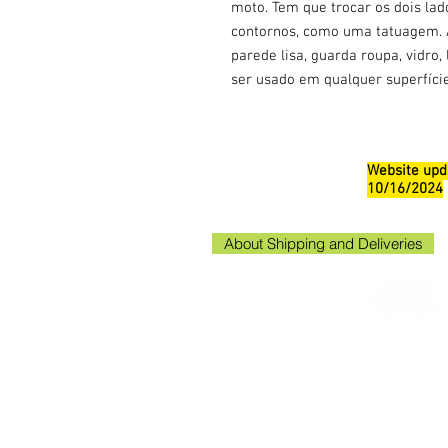
moto. Tem que trocar os dois lado
contornos, como uma tatuagem. A
parede lisa, guarda roupa, vidro,
ser usado em qualquer superfície
Website upd
10/16/2024
About Shipping and Deliveries
Kako
Kakogaw