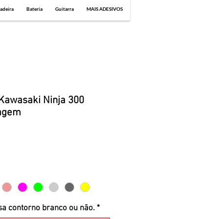
adeira
Bateria
Guitarra
MAIS ADESIVOS
Kawasaki Ninja 300
agem
sa contorno branco ou não.
*