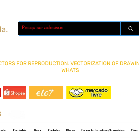
da.
TORS FOR REPRODUCTION. VECTORIZATION OF DRAWIN
WHATS
FRETE 
8
Shipping R$ 15.00 for any quantity and 5-1
izado
Caminhão
Rock
Cartelas
Placas
Faixas Automotivas/Acessórios
Cães