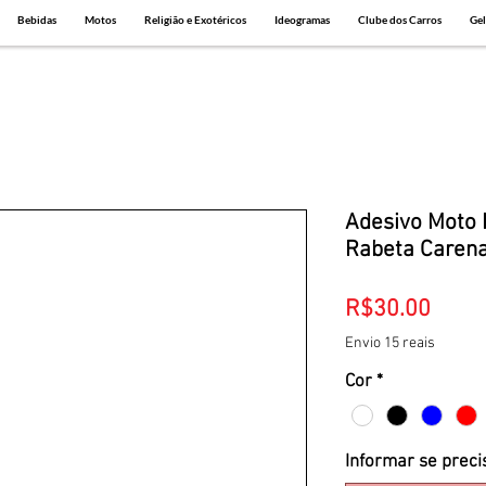
Bebidas
Motos
Religião e Exotéricos
Ideogramas
Clube dos Carros
Gel
Adesivo Moto 
Rabeta Caren
Price
R$30.00
Envio 15 reais
Cor
*
Informar se preci