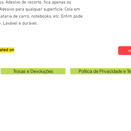
s. Adesivo de recorte. fica apenas os
desivo para qualquer superficie. Cola em
 lataria de carro, notebooks, etc. Enfim pode
. Lavável e durável.
ated on
Qualifications, Comments and
Cl
Suggestions
Trocas e Devoluções
Política de Privacidade e 
Check the email registered on the website to track the shi
gawa unit opening hours: 09:00 to 11:30 and 13:00 to 17:0
Queen Stickers - CNPJ 23.025.359/0001-19
a Avenue 249 - Room 3 - In front of the Acema entra
Grevileas Park, Maringá - PR, ZIP Code 87025000