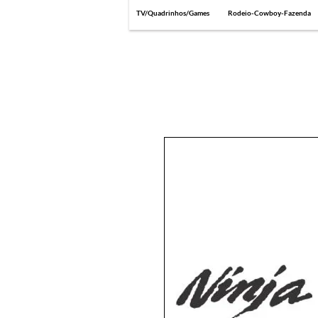
TV/Quadrinhos/Games
Rodeio-Cowboy-Fazenda