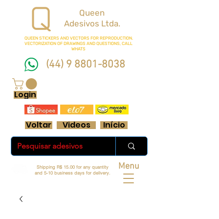
Queen
Adesivos Ltda.
QUEEN STICKERS
AND VECTORS FOR REPRODUCTION.
VECTORIZATION OF DRAWINGS AND QUESTIONS, CALL
WHATS
(44) 9 8801-8038
FRETE GRÁTIS ACIMA DE R$ 70 REAIS
Login
Voltar
Videos
Início
Menu
Shipping R$ 15.00 for any quantity
and 5-10 business days for delivery.