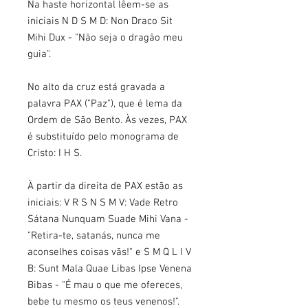
Na haste horizontal lêem-se as
iniciais N D S M D: Non Draco Sit
Mihi Dux - "Não seja o dragão meu
guia".
No alto da cruz está gravada a
palavra PAX ("Paz"), que é lema da
Ordem de São Bento. Às vezes, PAX
é substituído pelo monograma de
Cristo: I H S.
À partir da direita de PAX estão as
iniciais: V R S N S M V: Vade Retro
Sátana Nunquam Suade Mihi Vana -
"Retira-te, satanás, nunca me
aconselhes coisas vãs!" e S M Q L I V
B: Sunt Mala Quae Libas Ipse Venena
Bibas - "É mau o que me ofereces,
bebe tu mesmo os teus venenos!".