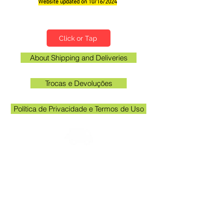
Website updated on 10/16/2024
Qualifications, Comments and Suggestions
Click or Tap
About Shipping and Deliveries
Trocas e Devoluções
Política de Privacidade e Termos de Uso
Check the email registered on the website to
track the shipment.
Kakogawa unit opening hours: 09:00 to
11:30 and 13:00 to 17:00
Queen Stickers - CNPJ