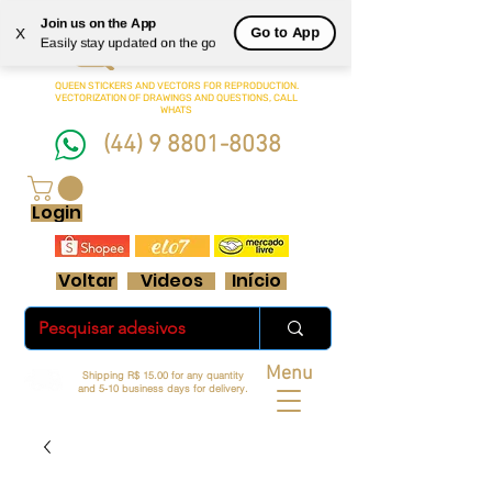
Join us on the App
Queen
Go to App
X
Easily stay updated on the go
Adesivos Ltda.
QUEEN STICKERS
AND VECTORS FOR REPRODUCTION.
VECTORIZATION OF DRAWINGS AND QUESTIONS, CALL
WHATS
(44) 9 8801-8038
FRETE GRÁTIS ACIMA DE R$ 70 REAIS
Login
Voltar
Videos
Início
Menu
Shipping R$ 15.00 for any quantity
and 5-10 business days for delivery.