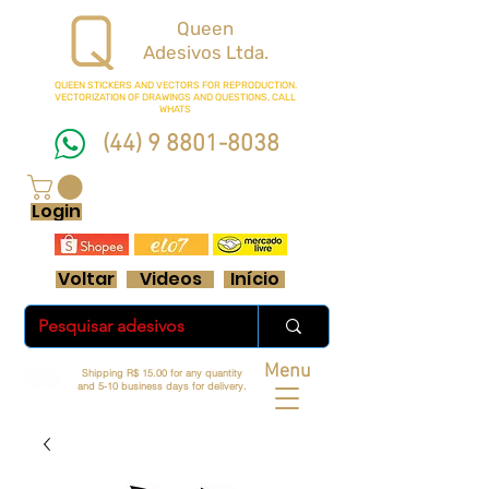
Queen
Adesivos Ltda.
QUEEN STICKERS
AND VECTORS FOR REPRODUCTION.
VECTORIZATION OF DRAWINGS AND QUESTIONS, CALL
WHATS
(44) 9 8801-8038
FRETE GRÁTIS ACIMA DE R$ 70 REAIS
Login
Voltar
Videos
Início
Menu
Shipping R$ 15.00 for any quantity
and 5-10 business days for delivery.