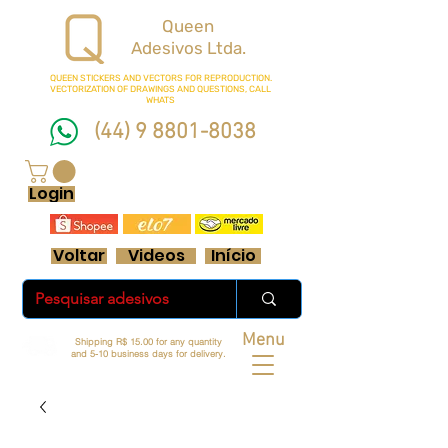
Queen
Adesivos Ltda.
QUEEN STICKERS
AND VECTORS FOR REPRODUCTION.
VECTORIZATION OF DRAWINGS AND QUESTIONS, CALL
WHATS
(44) 9 8801-8038
FRETE GRÁTIS ACIMA DE R$ 70 REAIS
Login
Voltar
Videos
Início
Menu
Shipping R$ 15.00 for any quantity
and 5-10 business days for delivery.