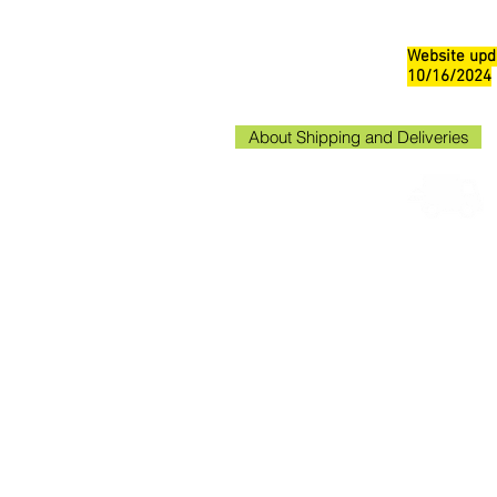
Website upd
10/16/2024
About Shipping and Deliveries
Kako
Kakogaw