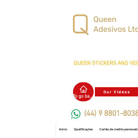
Queen
Adesivos Lt
QUEEN STICKERS
AND VEC
Our Videos
To go back
(44) 9 8801-803
Início
Qualificações
Cartão de credito personal