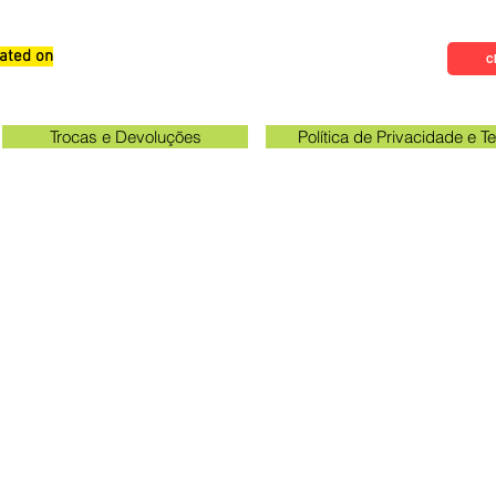
ated on
Qualifications, Comments and
Cl
Suggestions
Trocas e Devoluções
Política de Privacidade e 
Check the email registered on the website to track the shi
gawa unit opening hours: 09:00 to 11:30 and 13:00 to 17:0
Queen Stickers - CNPJ 23.025.359/0001-19
a Avenue 249 - Room 3 - In front of the Acema entra
Grevileas Park, Maringá - PR, ZIP Code 87025000
queenadesivos@gmail.com
Whatsapp: 44 98801-8038