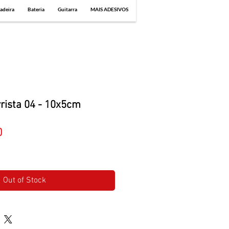
adeira
Bateria
Guitarra
MAIS ADESIVOS
rrista 04 - 10x5cm
Sale
0
Price
Out of Stock