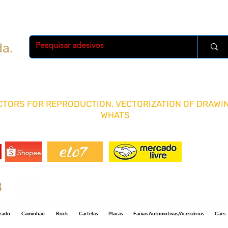
da.
TORS FOR REPRODUCTION. VECTORIZATION OF DRAWIN
WHATS
FRETE 
8
Shipping R$ 15.00 for any quantity and 5-1
izado
Caminhão
Rock
Cartelas
Placas
Faixas Automotivas/Acessórios
Cães