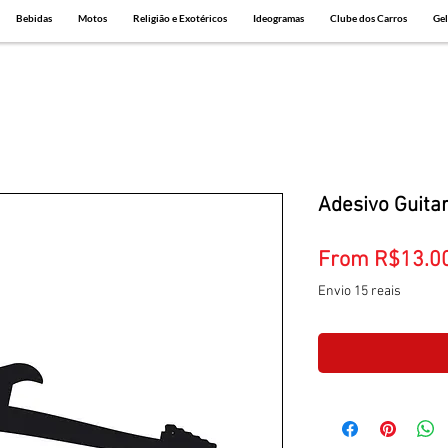
Bebidas
Motos
Religião e Exotéricos
Ideogramas
Clube dos Carros
Gel
Adesivo Guita
From
R$13.0
Envio 15 reais