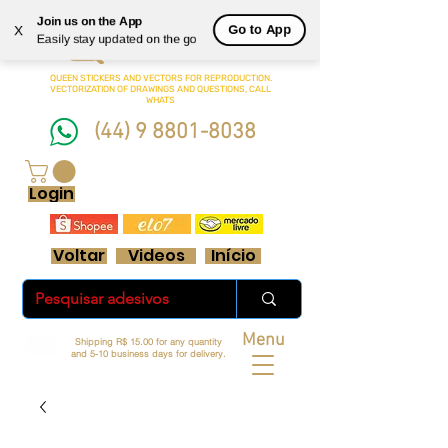
Join us on the App
Queen
Go to App
X
Easily stay updated on the go
Adesivos Ltda.
QUEEN STICKERS
AND VECTORS FOR REPRODUCTION.
VECTORIZATION OF DRAWINGS AND QUESTIONS, CALL
WHATS
(44) 9 8801-8038
FRETE GRÁTIS ACIMA DE R$ 70 REAIS
Login
Voltar
Videos
Início
Menu
Shipping R$ 15.00 for any quantity
and 5-10 business days for delivery.