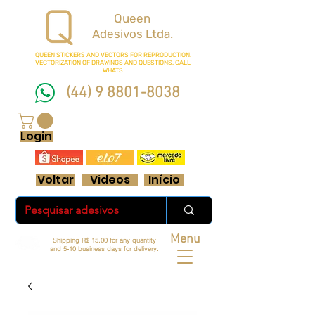
Queen
Adesivos Ltda.
QUEEN STICKERS
AND VECTORS FOR REPRODUCTION.
VECTORIZATION OF DRAWINGS AND QUESTIONS, CALL
WHATS
(44) 9 8801-8038
FRETE GRÁTIS ACIMA DE R$ 70 REAIS
Login
Voltar
Videos
Início
Menu
Shipping R$ 15.00 for any quantity
and 5-10 business days for delivery.